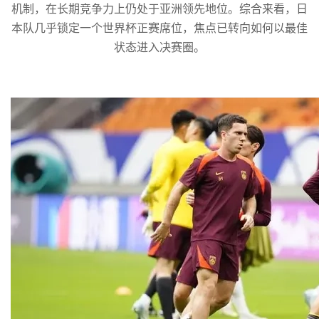
机制，在长期竞争力上仍处于亚洲领先地位。综合来看，日
本队几乎锁定一个世界杯正赛席位，焦点已转向如何以最佳
状态进入决赛圈。