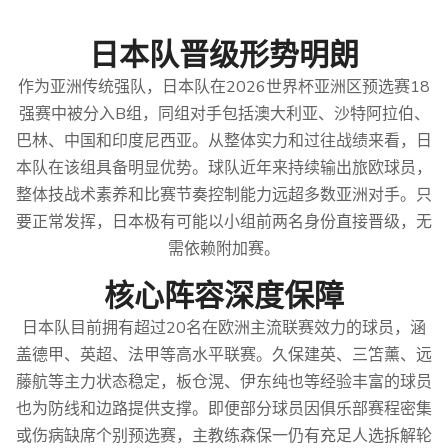
日本队晋级形势明朗
作为亚洲传统强队，日本队在2026世界杯亚洲区预选赛18
强赛中被分入B组，同组对手包括澳大利亚、沙特阿拉伯、
巴林、中国和印度尼西亚。从整体实力和过往战绩来看，日
本队在该组具备明显优势。球队近年来持续输出旅欧球员，
整体技战术素养和比赛节奏控制能力远超多数亚洲对手。只
要正常发挥，日本极有可能以小组前两名身份直接晋级，无
需依赖附加赛。
核心阵容深度保障
日本队目前拥有超过20名在欧洲主流联赛效力的球员，涵
盖德甲、英超、法甲等高水平联赛。久保建英、三笘薰、远
藤航等主力状态稳定，板仓滉、伊东纯也等经验丰富的球员
也为防线和边路提供支撑。即便部分球员因俱乐部赛程密集
或伤病缺席个别预选赛，主教练森保一仍有充足人选拆解轮