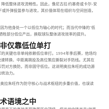
降低整体进攻流畅性。因此，像尼古拉·约基奇或卡尔-安
下或外弹投篮参与进攻，其价值体现在组织与空间创造，
是因为他身处一个以低位为轴心的时代；而当代中锋的“低
们牺牲部分低位产出，换取球队整体进攻效率的提升。
非仅靠低位单打
的关键也非单纯依赖低位单打。1994年季后赛，他场均
过快速转换、中距离跳投及高位策应撕裂对手防线。尤其在
惩罚对方换防，而非固守低位。这说明奥拉朱旺的成功源
位统治力。
了奥拉朱旺作为防守核心与战术枢纽的多重价值，也误读
术语境之中