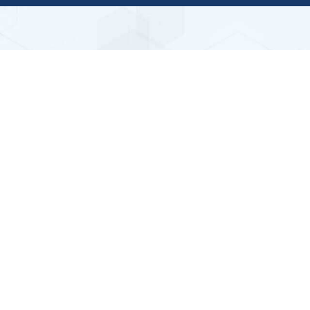
导
万和城-官方网站——探索集团核
心，把握合作先机。这里整合全产
业链资源，提供项目案例、技术成
果、市场分析及定制合作模式，是
决策者与伙伴获取权威信息的可靠
窗口。