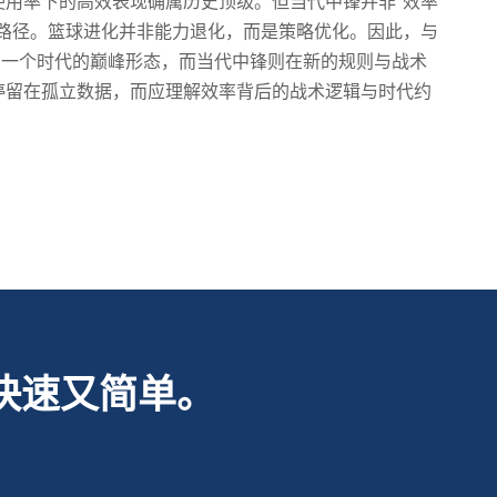
使用率下的高效表现确属历史顶级。但当代中锋并非“效率
攻路径。篮球进化并非能力退化，而是策略优化。因此，与
了一个时代的巅峰形态，而当代中锋则在新的规则与战术
停留在孤立数据，而应理解效率背后的战术逻辑与时代约
快速又简单。