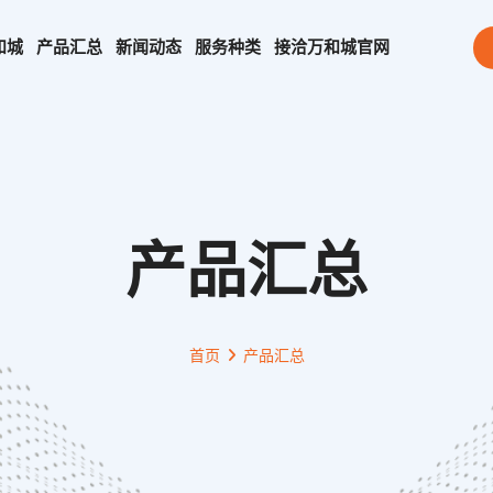
和城
产品汇总
新闻动态
服务种类
接洽
万和城官网
产品汇总
首页
产品汇总