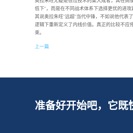
奥拉朱旺无疑是低位技术的集大成者，其在高
低下”，而是在不同战术体系下选择更优的进
其说奥拉朱旺“远超”当代中锋，不如说他代表
逻辑下重新定义了内线价值。真正的比较不应
束。
上一篇
准备好开始吧，它既