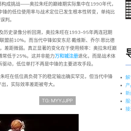
构成挑战——奥拉朱旺的巅峰期实际集中在1990年代，
中锋的低位使用率与战术定位已发生根本性转变，单纯比
生误判。
）及历史录像分析回溯，奥拉朱旺在1993–95年两连冠期
位居联盟前10%。而当代中锋如安东尼·戴维斯、乔尔·恩比德
分区间，差距微弱。真正显著的变化在于使用频率：奥拉朱旺巅
通常低于25%。这并非能力
万和城注册
退化，而是战术体
拆驱动，低位单打不再是中锋的主要进攻手段。
拉朱旺在低位高负荷下的稳定输出确实罕见，但当代中锋
解
产出，实际效率差距被夸大。
产
新
服
接