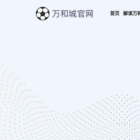
首页
解读
万