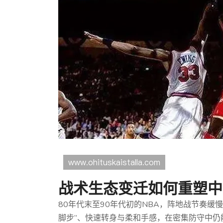
战术生态变迁如何重塑中
80年代末至90年代初的NBA，阵地战节奏缓
脚步”、快速转身与柔和手感，在密集防守中