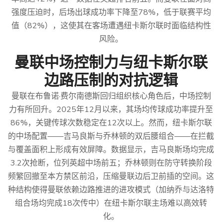
强度压迫时，后场出球成功率下降至78%，低于联赛平均
值（82%），这使其在客场遭遇纽卡斯尔联时面临结构性
风险。
曼联中场控制力与纽卡斯尔联
边路压制的对抗逻辑
曼联在布鲁诺·费尔南德斯回归组织核心角色后，中场控制
力有所回升。2025年12月以来，其场均传球成功率提升至
86%，关键传球次数稳定在12次以上。然而，纽卡斯尔联
的中场配置——吉马良斯与乔林顿的双后腰组合——在拦截
与覆盖面积上形成有效屏障。数据显示，吉马良斯场均完成
3.2次抢断，位列英超中场前五；乔林顿则在防守转换阶段
频繁回撤至本方禁区前沿，压缩曼联边后卫前插的空间。这
种结构使得曼联依赖边路推进的进攻模式（加纳乔与达洛特
组合场均完成18次传中）在纽卡斯尔联主场难以高效转
化。