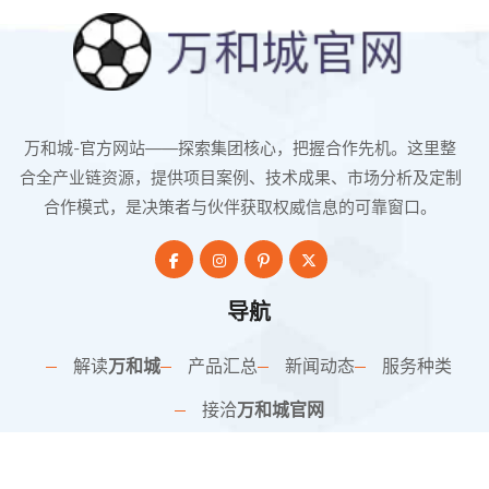
万和城-官方网站——探索集团核心，把握合作先机。这里整
合全产业链资源，提供项目案例、技术成果、市场分析及定制
合作模式，是决策者与伙伴获取权威信息的可靠窗口。
导航
解读
万和城
产品汇总
新闻动态
服务种类
接洽
万和城官网
网站地图