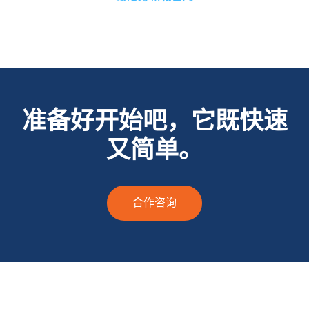
准备好开始吧，它既快速
又简单。
合作咨询