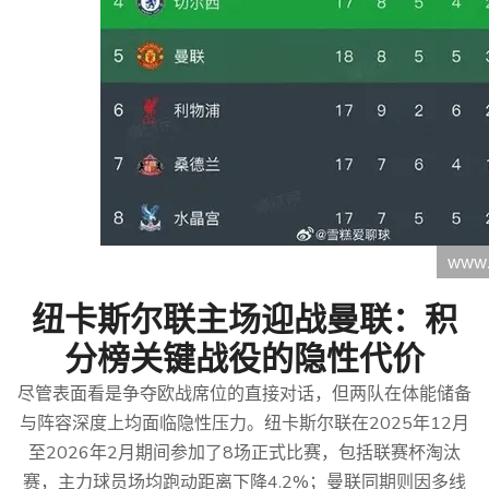
纽卡斯尔联主场迎战曼联：积
分榜关键战役的隐性代价
尽管表面看是争夺欧战席位的直接对话，但两队在体能储备
与阵容深度上均面临隐性压力。纽卡斯尔联在2025年12月
至2026年2月期间参加了8场正式比赛，包括联赛杯淘汰
赛，主力球员场均跑动距离下降4.2%；曼联同期则因多线