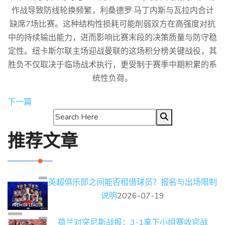
作战导致防线轮换频繁，利桑德罗·马丁内斯与瓦拉内合计
缺席7场比赛。这种结构性损耗可能削弱双方在高强度对抗
中的持续输出能力，进而影响比赛末段的决策质量与防守稳
定性。纽卡斯尔联主场迎战曼联的这场积分榜关键战役，其
胜负不仅取决于临场战术执行，更受制于赛季中期积累的系
统性负荷。
下一篇
推荐文章
英超俱乐部之间能否租借球员？报名与出场限制
说明
2026-07-19
荷兰对突尼斯战报：3-1拿下小组赛收官战